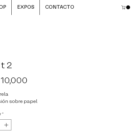
OP
EXPOS
CONTACTO
t 2
Price
 10,000
rela
ión sobre papel
y
*