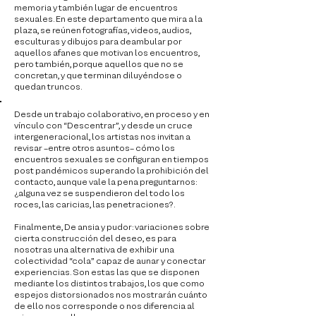
memoria y también lugar de encuentros
sexuales. En este departamento que mira a la
plaza, se reúnen fotografías, videos, audios,
esculturas y dibujos para deambular por
aquellos afanes que motivan los encuentros,
pero también, porque aquellos que no se
concretan, y que terminan diluyéndose o
quedan truncos.
Desde un trabajo colaborativo, en proceso y en
vínculo con “Descentrar”, y desde un cruce
intergeneracional, los artistas nos invitan a
revisar –entre otros asuntos– cómo los
encuentros sexuales se configuran en tiempos
post pandémicos superando la prohibición del
contacto, aunque vale la pena preguntarnos:
¿alguna vez se suspendieron del todo los
roces, las caricias, las penetraciones?.
Finalmente, De ansia y pudor: variaciones sobre
cierta construcción del deseo, es para
nosotras una alternativa de exhibir una
colectividad “cola” capaz de aunar y conectar
experiencias. Son estas las que se disponen
mediante los distintos trabajos, los que como
espejos distorsionados nos mostrarán cuánto
de ello nos corresponde o nos diferencia al