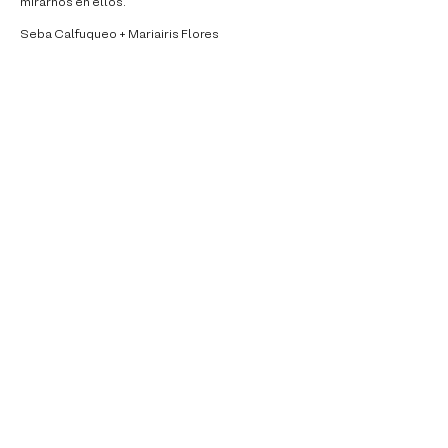
mirarnos en ellos.
Seba Calfuqueo + Mariairis Flores
About
Contact us
Postular
equipo@espacio218.com