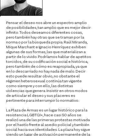
Pensar el deseo nos abre un espectro amplio
de posibilidades, tan amplio que es mejor decir
infinito. Todos deseamos diferentes cosas,
pero también hay otras que se traman por la
norma o por la búsqueda propia. Raúl Miranda,
Mique Marchant e Ignacio Henríquez exhiben
algunas de sus formas, las que materializan a
partir de lo vivido. Podríamos hablar de apetitos
torcidos, de su codificación social e histórica,
pero también de cómo es reapropiada, ya que
en lo descarriado no hay nada de malo. Decir
esto puede resultar obvio, no obstante el
régimen heterosexual continúa tan vigente
como siempre y con ello, las distintas
violencias que genera. Insistir en otros modos
de articular el deseo y sus placeres es
pertinente para interrumpir lo normativo.
La Plaza de Armas es un lugar histórico para la
resistencia LGBTQI+, hace casi 50 años se
realizó una de las primeras protestas motivada
por el hastío frente al asedio policial y también
social hacia sus identidades. La plaza hoy sigue
siendo un lugar de activación permanente de la