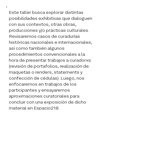
Este taller busca explorar distintas
posibilidades exhibitivas que dialoguen
con sus contextos, otras obras,
producciones y/o prácticas culturales.
Revisaremos casos de curadurías
históricas nacionales e internacionales,
así como también algunos
procedimientos convencionales a la
hora de presentar trabajos a curadorxs
(revisión de portafolios, realización de
maquetas o renders, statements y
confección de cédulas). Luego, nos
enfocaremos en trabajos de los
participantes y ensayaremos
aproximaciones curatoriales para
concluir con una exposición de dicho
material en Espacio218.
En este taller intentaremos dar cuenta
del potencial que tiene el trabajo en
conjunto, en especial cuando distintos
cuerpos de obra se relacionan de un